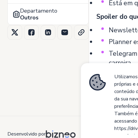
Está em q
Departamento
Spoiler do qu
Outros
Newslette
Planner es
Telegram 
carreira.
Indicação 
Utilizamos
próprias e 
conteúdo d
da sua nav
preferência
Também é p
acessando 
https://d
Desenvolvido por
usp=sharin