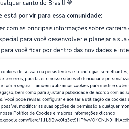
ualquer canto do Brasil! 💜
e está por vir para essa comunidade:
r com as principais informações sobre carreira 
pecial para você desenvolver e planejar a sua c
para você ficar por dentro das novidades e in
de cursos gratuitos
 cookies de sessão ou persistentes e tecnologias semelhantes,
de terceiros, para fazer o nosso sítio web funcionar e personaliza
e forma segura. Também utilizamos cookies para medir e obter
egação, bem como para ajustar a publicidade de acordo com as s
s. Você pode revisar, configurar e aceitar a utilização de cookies 
ossível modificar as suas opções de permissão a qualquer mo
nossa Política de Cookies e maiores informações clicando
rive.google.com/file/d/11L8Bwc0lq3ct9HPfwVOKCNlN9HNAcdi
Aviso legal
Políti
g