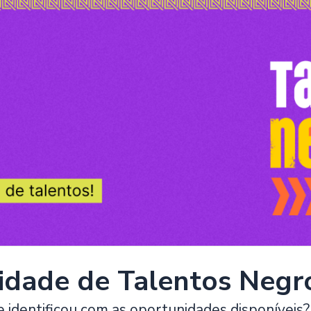
dade de Talentos Negr
e identificou com as oportunidades disponíveis?