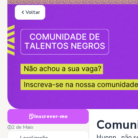
Voltar
Inscrever-me
Comuni
2 de Maio
Hunnn....não s