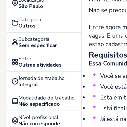
Localização
São Paulo
Não se preoc
Categoria
Outros
Entre agora m
vagas. É uma 
Subcategoria
estão cadastr
Sem especificar
Requisito
Setor
Essa Comunida
Outras atividades
Você se a
Jornada de trabalho
Integral
Você está
Está em tr
Modalidade de trabalho
Não especificado
Está final
Nível profissional
Já está n
Não corresponde