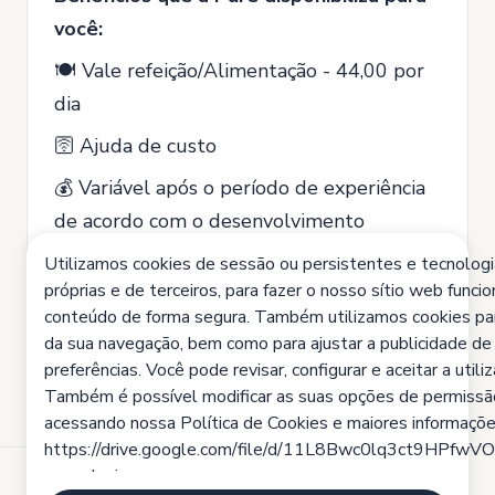
você:
🍽️ Vale refeição/Alimentação - 44,00 por
dia
🛜 Ajuda de custo
💰 Variável após o período de experiência
de acordo com o desenvolvimento
🤩 Recesso rotativo no fim do ano
Utilizamos cookies de sessão ou persistentes e tecnolog
próprias e de terceiros, para fazer o nosso sítio web funcio
conteúdo de forma segura. Também utilizamos cookies pa
da sua navegação, bem como para ajustar a publicidade de
preferências. Você pode revisar, configurar e aceitar a util
Também é possível modificar as suas opções de permiss
acessando nossa Política de Cookies e maiores informaçõe
https://drive.google.com/file/d/11L8Bwc0lq3ct9HPfw
usp=sharing