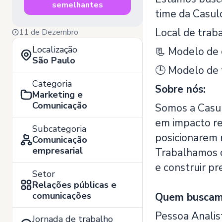
semelhantes
time da Casul
Local de traba
11 de Dezembro
Localização
📃 Modelo de 
São Paulo
🕒 Modelo de 
Categoria
Sobre nós:
Marketing e
Comunicação
Somos a Casulo
em impacto re
Subcategoria
posicionarem 
Comunicação
empresarial
Trabalhamos c
e construir p
Setor
Relações públicas e
comunicações
Quem busca
Pessoa Analis
Jornada de trabalho