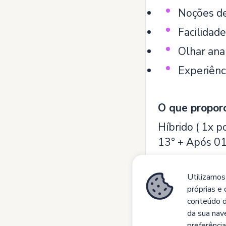
Noções de
Facilidade
Olhar ana
Experiênc
O que propor
Híbrido ( 1x 
13° + Após 01
Um ambiente de
errar, aprende
Utilizamos
próprias e 
conteúdo d
da sua nav
preferência