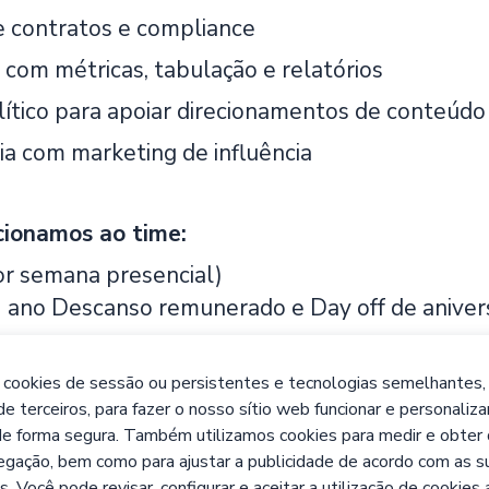
 contratos e compliance
 com métricas, tabulação e relatórios
lítico para apoiar direcionamentos de conteúdo
ia com marketing de influência
cionamos ao time:
por semana presencial)
 ano Descanso remunerado e Day off de aniver
 confiança, autonomia e crescimento real. Aqui
r e evoluir juntas! 🖤
 cookies de sessão ou persistentes e tecnologias semelhantes,
de terceiros, para fazer o nosso sítio web funcionar e personaliza
e forma segura. Também utilizamos cookies para medir e obter
egação, bem como para ajustar a publicidade de acordo com as s
s. Você pode revisar, configurar e aceitar a utilização de cookies 