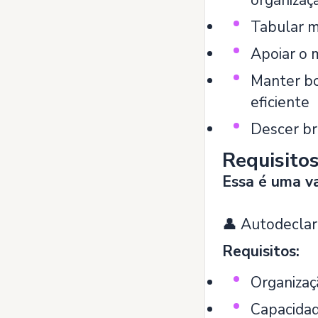
organizaç
Tabular m
Apoiar o
Manter bo
eficiente
Descer br
Requisito
Essa é uma va
👤 Autodeclar
Requisitos:
Organizaç
Capacidad