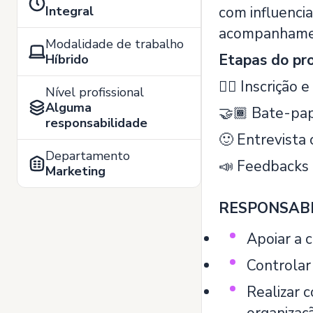
Integral
com influencia
acompanhament
Modalidade de trabalho
Etapas do pro
Híbrido
✍🏾 ️Inscrição e
Nível profissional
Alguma
🤝🏾 Bate-pap
responsabilidade
🙂 Entrevista 
Departamento
📣 Feedbacks 
Marketing
RESPONSABI
Apoiar a c
Controlar
Realizar c