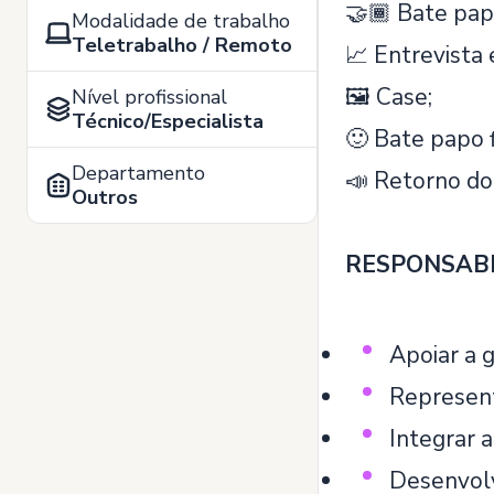
🤝🏾 Bate pap
Modalidade de trabalho
Teletrabalho / Remoto
📈 Entrevista 
🖼️ Case;
Nível profissional
Técnico/Especialista
🙂 Bate papo f
Departamento
📣 Retorno do
Outros
RESPONSABI
Apoiar a 
Represent
Integrar 
Desenvolv