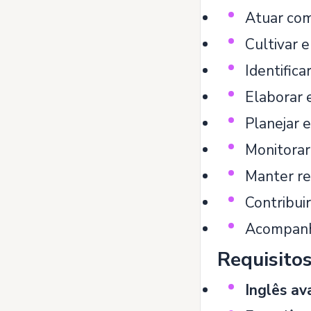
Atuar com 
Cultivar 
Identifica
Elaborar 
Planejar 
Monitorar
Manter re
Contribui
Acompanha
Requisito
Inglês av