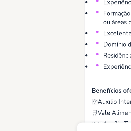
Experiênc
Formação 
ou áreas 
Excelente 
Domínio d
Residênci
Experiênci
Benefícios of
🛜Auxílio Inte
🛒Vale Alime
💆🏾‍♀️Auxílio T