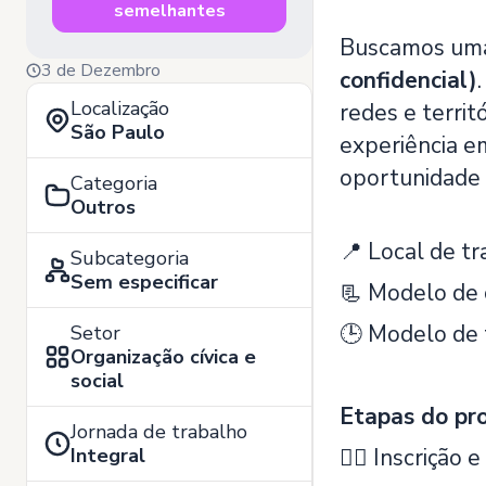
semelhantes
Buscamos u
3 de Dezembro
confidencial)
Localização
redes e territ
São Paulo
experiência e
oportunidade 
Categoria
Outros
📍 Local de tr
Subcategoria
Sem especificar
📃 Modelo de 
🕒 Modelo de 
Setor
Organização cívica e
social
Etapas do pro
Jornada de trabalho
Integral
✍🏾 ️Inscrição e